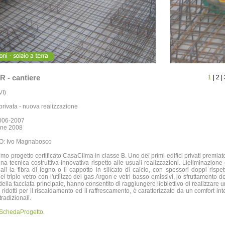
 - cantiere
1
|
2
|
VI)
privata - nuova realizzazione
2006-2007
one 2008
: Ivo Magnabosco
rimo progetto certificato CasaClima in classe B. Uno dei primi edifici privati premiat
a tecnica costruttiva innovativa rispetto alle usuali realizzazioni. Líeliminazione d
uali la fibra di legno o il cappotto in silicato di calcio, con spessori doppi risp
el triplo vetro con l'utilizzo del gas Argon e vetri basso emissivi, lo sfruttamento d
ella facciata principale, hanno consentito di raggiungere líobiettivo di realizzare 
ridotti per il riscaldamento ed il raffrescamento, è caratterizzato da un comfort in
 tradizionali.
SchedaProgetto
.