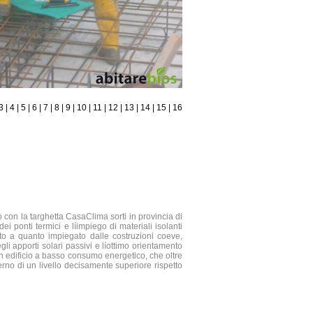
3
|
4
|
5
|
6
|
7
|
8
|
9
|
10
|
11
|
12
|
13
|
14
|
15
|
16
o con la targhetta CasaClima sorti in provincia di
ei ponti termici e líimpiego di materiali isolanti
etto a quanto impiegato dalle costruzioni coeve,
egli apporti solari passivi e líottimo orientamento
un edificio a basso consumo energetico, che oltre
terno di un livello decisamente superiore rispetto