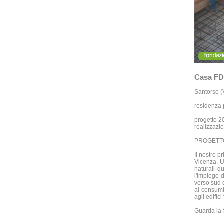
Casa FDR
Santorso (
residenza 
progetto 
realizzazi
PROGETTO
Il nostro p
Vicenza. Un
naturali q
l'impiego d
verso sud d
ai consumi 
agli edifici
Guarda la